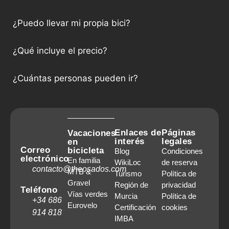
¿Puedo llevar mi propia bici?
¿Qué incluye el precio?
¿Cuántas personas pueden ir?
Enlaces de
Páginas
Vacaciones
interés
legales
en
Correo
bicicleta
Blog
Condiciones
electrónico
En familia
WikiLoc
de reserva
contacto@theosados.com
MTB &
Turismo
Política de
Gravel
Región de
privacidad
Teléfono
Vías verdes
Murcia
Política de
+34 686
Eurovelo
Certificación
cookies
914 818
IMBA