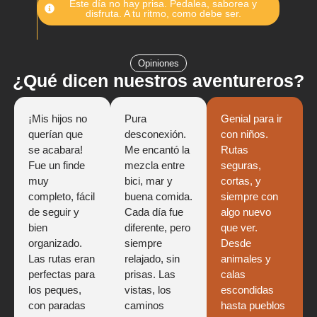
Este día no hay prisa. Pedalea, saborea y
disfruta. A tu ritmo, como debe ser.
Opiniones
¿Qué dicen nuestros aventureros?
¡Mis hijos no
Pura
Genial para ir
querían que
desconexión.
con niños.
se acabara!
Me encantó la
Rutas
Fue un finde
mezcla entre
seguras,
muy
bici, mar y
cortas, y
completo, fácil
buena comida.
siempre con
de seguir y
Cada día fue
algo nuevo
bien
diferente, pero
que ver.
organizado.
siempre
Desde
Las rutas eran
relajado, sin
animales y
perfectas para
prisas. Las
calas
los peques,
vistas, los
escondidas
con paradas
caminos
hasta pueblos