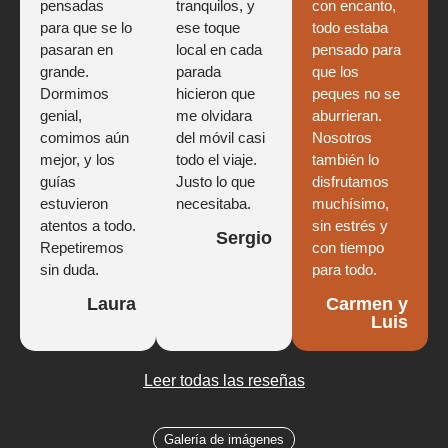
pensadas
tranquilos, y
con encanto,
para que se lo
ese toque
todo estaba
pasaran en
local en cada
pensado para
grande.
parada
que los
Dormimos
hicieron que
peques no se
genial,
me olvidara
aburrieran.
comimos aún
del móvil casi
Nosotros
mejor, y los
todo el viaje.
también lo
guías
Justo lo que
disfrutamos
estuvieron
necesitaba.
muchísimo,
atentos a todo.
sin estrés y
Sergio
Repetiremos
con tiempo
sin duda.
para todo.
Laura
Carmen y
Luis
Leer todas las reseñas
Galería de imágenes