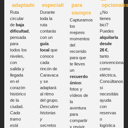
adaptado
especializado
para
opcionale
Ruta
Durante
¿No
siempre
circular
toda la
tienes
Capturamos
de
baja
ruta
bici?
los
dificultad
,
contarás
Puedes
mejores
pensada
con un
alquilarla
momentos
para
guía
desde
del
todos los
local
que
26 €
,
recorrido
niveles,
conoce
tanto
para que
con
cada
convencional
te lleves
salida y
rincón de
como
un
llegada
Caravaca
eléctrica.
recuerdo
en el
y se
Consúltanos
único
:
corazón
adaptará
si
fotos y
histórico
al ritmo
necesitáis
vídeos de
de la
del grupo.
ayuda
la
ciudad.
Descubre
con
aventura
Cada
historias
reservas
para
tramo
y
o
compartir
está
secretos
logística
y revivir.