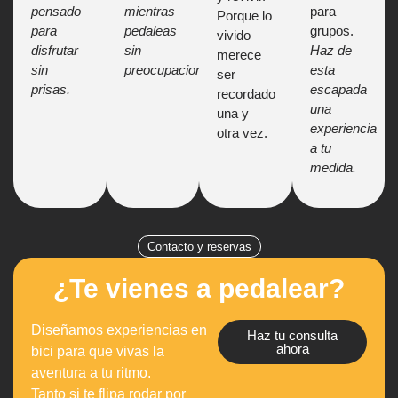
pensado
mientras
para
Porque lo
para
pedaleas
grupos.
vivido
disfrutar
sin
Haz de
merece
sin
preocupaciones.
esta
ser
prisas.
escapada
recordado
una
una y
experiencia
otra vez.
a tu
medida.
Contacto y reservas
¿Te vienes a pedalear?
Diseñamos experiencias en
Haz tu consulta
ahora
bici para que vivas la
aventura a tu ritmo.
Tanto si te flipa rodar por