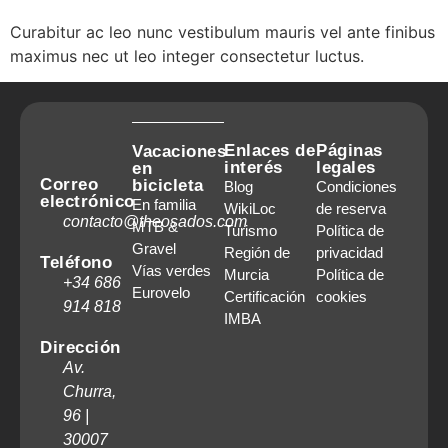
Curabitur ac leo nunc vestibulum mauris vel ante finibus
maximus nec ut leo integer consectetur luctus.
Enlaces de
Páginas
Vacaciones
interés
legales
en
Correo
bicicleta
Blog
Condiciones
electrónico
En familia
WikiLoc
de reserva
contacto@theosados.com
MTB &
Turismo
Política de
Gravel
Región de
privacidad
Teléfono
Vías verdes
Murcia
Política de
+34 686
Eurovelo
Certificación
cookies
914 818
IMBA
Dirección
Av.
Churra,
96 |
30007